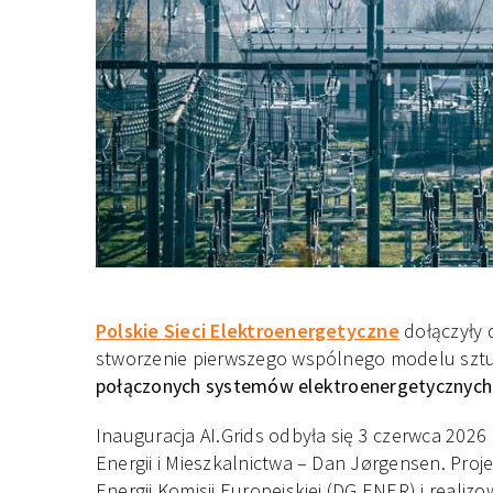
Polskie Sieci Elektroenergetyczne
dołączyły d
stworzenie pierwszego wspólnego modelu sztuc
połączonych systemów elektroenergetycznych
Inauguracja AI.Grids odbyła się 3 czerwca 2026 
Energii i Mieszkalnictwa – Dan Jørgensen. Proj
Energii Komisji Europejskiej (DG ENER) i real