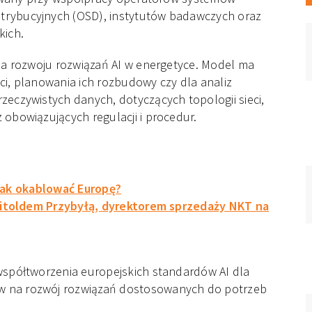
trybucyjnych (OSD), instytutów badawczych oraz
kich.
dla rozwoju rozwiązań AI w energetyce. Model ma
ci, planowania ich rozbudowy czy dla analiz
zeczywistych danych, dotyczących topologii sieci,
 obowiązujących regulacji i procedur.
ak okablować Europę?
toldem Przybyłą, dyrektorem sprzedaży NKT na
współtworzenia europejskich standardów AI dla
w na rozwój rozwiązań dostosowanych do potrzeb