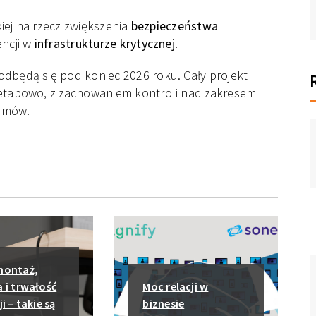
kiej na rzecz zwiększenia
bezpieczeństwa
encji w
infrastrukturze krytycznej
.
dbędą się pod koniec 2026 roku. Cały projekt
 etapowo, z zachowaniem kontroli nad zakresem
temów.
montaż,
 i trwałość
Moc relacji w
i – takie są
biznesie