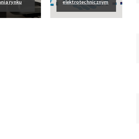
nia rynku
elektrotechnicznym