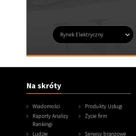
Rynek Elektryczny
Na skróty
Wiadomości
Produkty Usługi
Raporty Analizy
Życie firm
Rankingi
Ludzie
Serwisy branżowe