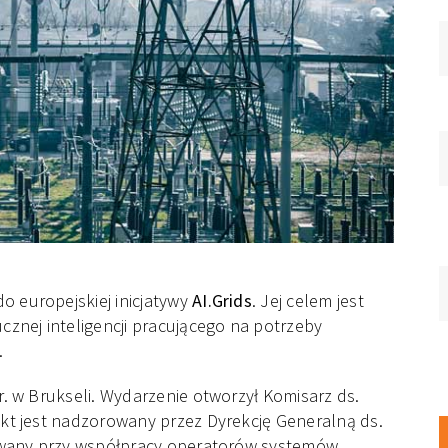
o europejskiej inicjatywy
AI.Grids
. Jej celem jest
znej inteligencji pracującego na potrzeby
.
r. w Brukseli. Wydarzenie otworzył Komisarz ds.
ekt jest nadzorowany przez Dyrekcję Generalną ds.
izowany przy współpracy operatorów systemów