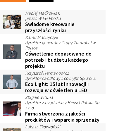
Maciej Maćkowiak
prezes W.EG Polska
Świadome kreowanie
przyszłości rynku
Kamil Maciejczyk
dyrektor generalny Grupy Zumtobel w
Polsce
Oświetlenie dopasowane do
potrzeb i budżetu każdego
projektu
Krzysztof Hermanowicz
dyrektor handlowy Eco Light Sp. z o.o.
Eco Light: 15 lat innowacji i
rozwoju w oświetleniu LED
Zbigniew Kuna
dyrektor zarządzający Hensel Polska Sp.
z o.o.
Firma stworzona z jakości
produktów i wsparcia sprzedaży
Łukasz Skowroński